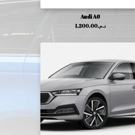
Audi A6
1,200.00
د.م.