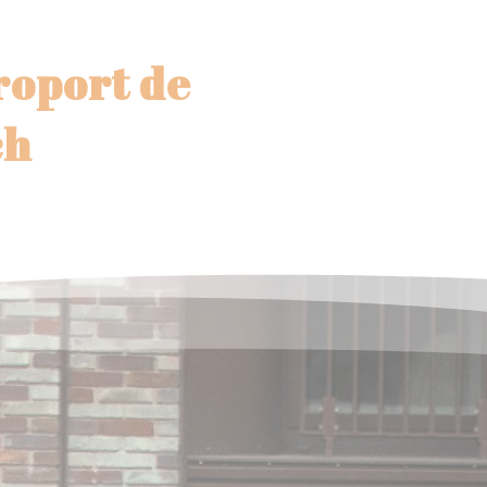
éroport de
ch