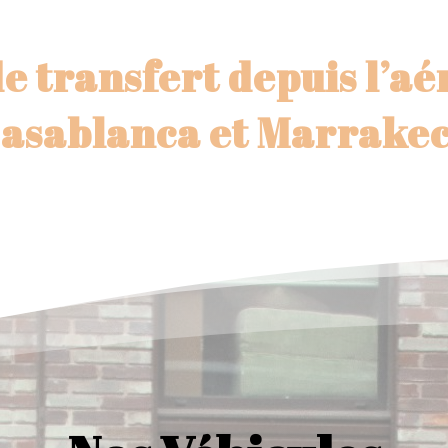
e transfert depuis l’a
asablanca et Marrake