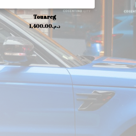
Touareg
1,400.00
د.م.